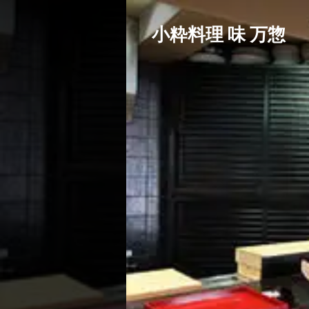
小粋料理 味 万惣