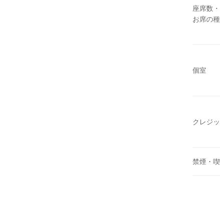
座席数・
お席の種
個室
クレジッ
禁煙・喫