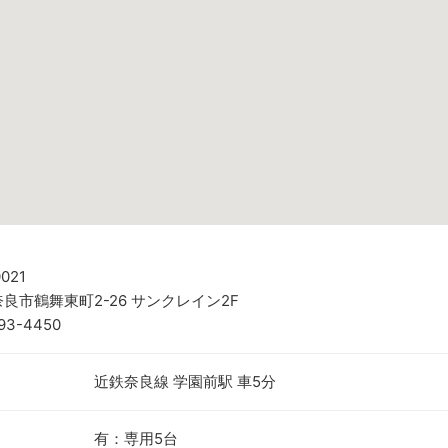
021
良市鶴舞東町2-26 サンクレイン2F
93-4450
近鉄奈良線 学園前駅 車5分
有：専用5台