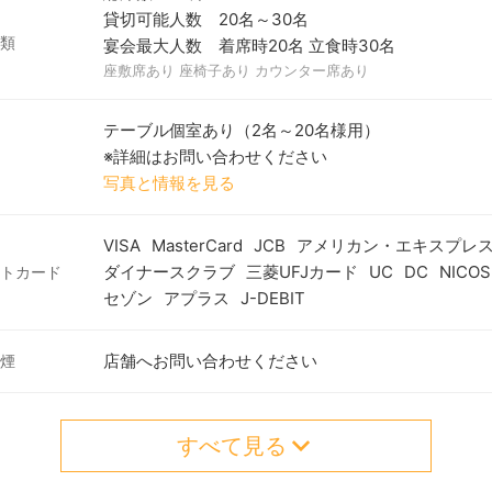
貸切可能人数 20名～30名
類
宴会最大人数 着席時20名 立食時30名
座敷席あり 座椅子あり カウンター席あり
テーブル個室あり（2名～20名様用）
※詳細はお問い合わせください
写真と情報を見る
VISA
MasterCard
JCB
アメリカン・エキスプレ
ダイナースクラブ
三菱UFJカード
UC
DC
NICOS
トカード
セゾン
アプラス
J-DEBIT
店舗へお問い合わせください
煙
すべて見る